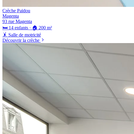
Crèche Païdou
Magenta
93 rue Magenta
🛏️ 14 enfants · 🏠 200 m²
🤸 Salle de motricité
Découvrir la crèche