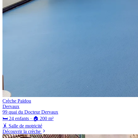
Crèche Païdou
Dervaux
99 quai du Docteur Dervaux
🛏️ 24 enfants · 🏠 200 m²
🤸 Salle de motricité
Découvrir la crèche