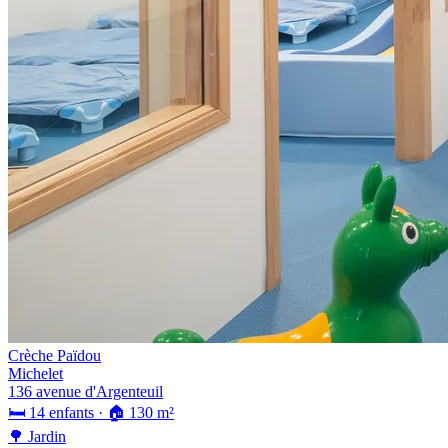
Crèche Païdou
Michelet
136 avenue d'Argenteuil
🛏️ 14 enfants · 🏠 130 m²
🌳 Jardin