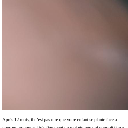
Après 12 mois, il n’est pas rare que votre enfant se plante face à
vous en prononçant très fièrement un mot étrange qui pourrait être «