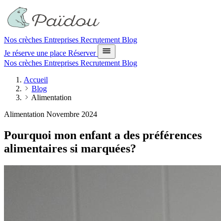
Nos crèches
Entreprises
Recrutement
Blog
Je réserve une place
Réserver
Nos crèches
Entreprises
Recrutement
Blog
Accueil
Blog
Alimentation
Alimentation
Novembre 2024
Pourquoi mon enfant a des préférences
alimentaires si marquées?