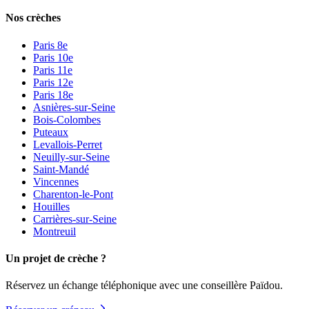
Nos crèches
Paris 8e
Paris 10e
Paris 11e
Paris 12e
Paris 18e
Asnières-sur-Seine
Bois-Colombes
Puteaux
Levallois-Perret
Neuilly-sur-Seine
Saint-Mandé
Vincennes
Charenton-le-Pont
Houilles
Carrières-sur-Seine
Montreuil
Un projet de crèche ?
Réservez un échange téléphonique avec une conseillère Païdou.