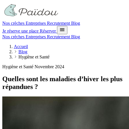
Nos crèches
Entreprises
Recrutement
Blog
Je réserve une place
Réserver
Nos crèches
Entreprises
Recrutement
Blog
Accueil
Blog
Hygiène et Santé
Hygiène et Santé
Novembre 2024
Quelles sont les maladies d’hiver les plus
répandues ?