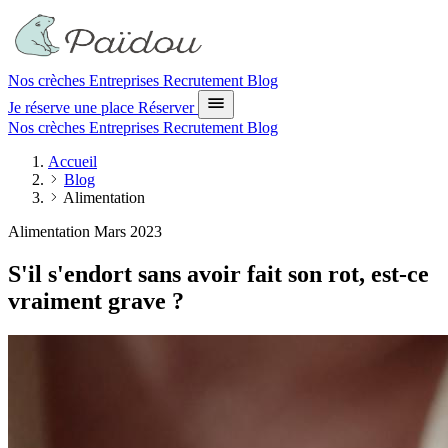
Nos crèches
Entreprises
Recrutement
Blog
Je réserve une place
Réserver
Nos crèches
Entreprises
Recrutement
Blog
Accueil
Blog
Alimentation
Alimentation
Mars 2023
S'il s'endort sans avoir fait son rot, est-ce
vraiment grave ?