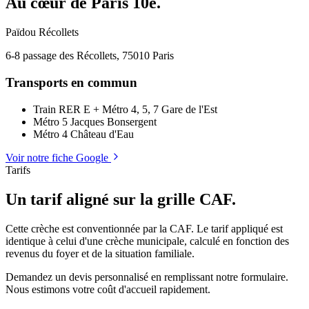
Au cœur de Paris 10e.
Païdou Récollets
6-8 passage des Récollets, 75010 Paris
Transports en commun
Train RER E + Métro 4, 5, 7
Gare de l'Est
Métro 5
Jacques Bonsergent
Métro 4
Château d'Eau
Voir notre fiche Google
Leaflet
|
©
OpenStreetMap
Tarifs
+
Un tarif aligné sur la grille CAF.
−
Cette crèche est conventionnée par la CAF. Le tarif appliqué est
identique à celui d'une crèche municipale, calculé en fonction des
revenus du foyer et de la situation familiale.
Demandez un devis personnalisé en remplissant notre formulaire.
Nous estimons votre coût d'accueil rapidement.