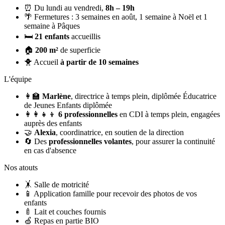
⏰
Du lundi au vendredi,
8h – 19h
🌴
Fermetures :
3 semaines en août, 1 semaine à Noël et 1
semaine à Pâques
🛏️
21 enfants
accueillis
🏠
200 m²
de superficie
🐥
Accueil
à partir de 10 semaines
L'équipe
👩‍🏫
Marlène
, directrice à temps plein, diplômée Éducatrice
de Jeunes Enfants diplômée
👩‍👩‍👧‍👦
6 professionnelles
en CDI à temps plein, engagées
auprès des enfants
🤝
Alexia
, coordinatrice, en soutien de la direction
🔄
Des
professionnelles volantes
, pour assurer la continuité
en cas d'absence
Nos atouts
🤸
Salle de motricité
📱
Application famille pour recevoir des photos de vos
enfants
🍼
Lait et couches fournis
🍏
Repas en partie BIO