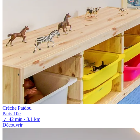
Crèche Païdou
Paris 10e
🚶 42 min
· 3.1 km
Découvrir