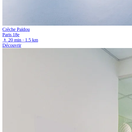
Crèche Païdou
Paris 18e
🚶 20 min
· 1.5 km
Découvrir