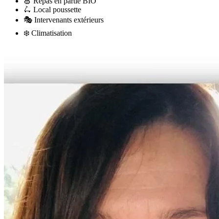
🍏
Repas en partie BIO
🛴
Local poussette
🎭
Intervenants extérieurs
❄️
Climatisation