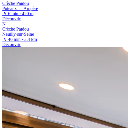
Crèche Païdou
Puteaux — Ampère
🚶 6 min
· 420 m
Découvrir
N
Crèche Païdou
Neuilly-sur-Seine
🚶 46 min
· 3.4 km
Découvrir