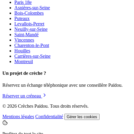
Paris 18e
Asnières-sur-Seine
Bois-Colombes
Puteaux
Levallois-Perret
Neuilly-sur-Seine
Saint-Mandé
Vincennes
Charenton-le-Pont
Houilles
Carrières-sur-Seine
Montreuil
Un projet de crèche ?
Réservez un échange téléphonique avec une conseillère Païdou.
Réserver un créneau
© 2026 Crèches Païdou. Tous droits réservés.
Mentions légales
Confidentialité
Gérer les cookies
Profitez de tout le site