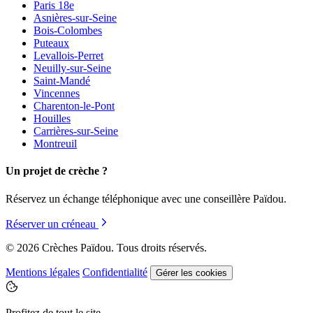
Paris 18e
Asnières-sur-Seine
Bois-Colombes
Puteaux
Levallois-Perret
Neuilly-sur-Seine
Saint-Mandé
Vincennes
Charenton-le-Pont
Houilles
Carrières-sur-Seine
Montreuil
Un projet de crèche ?
Réservez un échange téléphonique avec une conseillère Païdou.
Réserver un créneau
© 2026 Crèches Païdou. Tous droits réservés.
Mentions légales
Confidentialité
Gérer les cookies
Profitez de tout le site