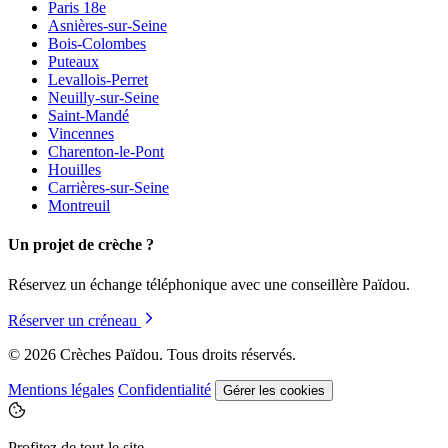
Paris 18e
Asnières-sur-Seine
Bois-Colombes
Puteaux
Levallois-Perret
Neuilly-sur-Seine
Saint-Mandé
Vincennes
Charenton-le-Pont
Houilles
Carrières-sur-Seine
Montreuil
Un projet de crèche ?
Réservez un échange téléphonique avec une conseillère Païdou.
Réserver un créneau
© 2026 Crèches Païdou. Tous droits réservés.
Mentions légales
Confidentialité
Gérer les cookies
Profitez de tout le site