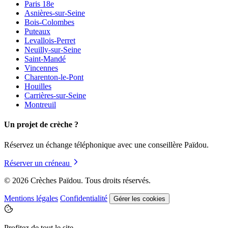
Paris 18e
Asnières-sur-Seine
Bois-Colombes
Puteaux
Levallois-Perret
Neuilly-sur-Seine
Saint-Mandé
Vincennes
Charenton-le-Pont
Houilles
Carrières-sur-Seine
Montreuil
Un projet de crèche ?
Réservez un échange téléphonique avec une conseillère Païdou.
Réserver un créneau
© 2026 Crèches Païdou. Tous droits réservés.
Mentions légales
Confidentialité
Gérer les cookies
Profitez de tout le site