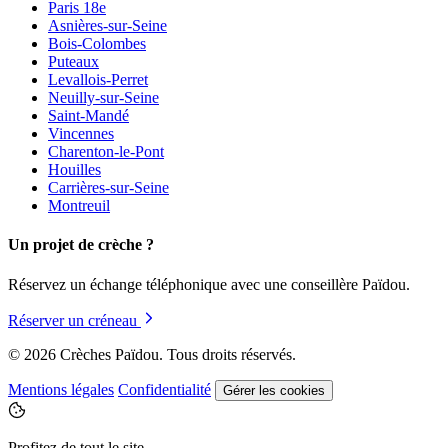
Paris 18e
Asnières-sur-Seine
Bois-Colombes
Puteaux
Levallois-Perret
Neuilly-sur-Seine
Saint-Mandé
Vincennes
Charenton-le-Pont
Houilles
Carrières-sur-Seine
Montreuil
Un projet de crèche ?
Réservez un échange téléphonique avec une conseillère Païdou.
Réserver un créneau
© 2026 Crèches Païdou. Tous droits réservés.
Mentions légales
Confidentialité
Gérer les cookies
Profitez de tout le site