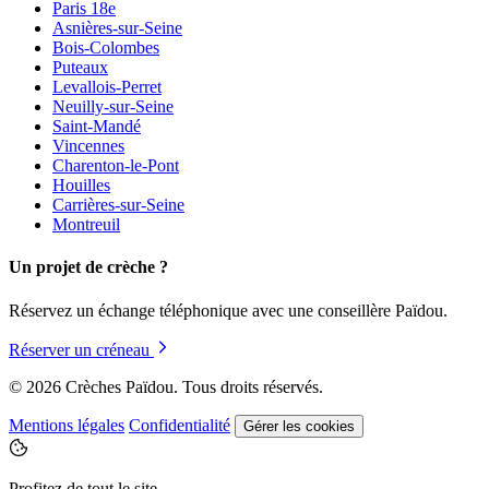
Paris 18e
Asnières-sur-Seine
Bois-Colombes
Puteaux
Levallois-Perret
Neuilly-sur-Seine
Saint-Mandé
Vincennes
Charenton-le-Pont
Houilles
Carrières-sur-Seine
Montreuil
Un projet de crèche ?
Réservez un échange téléphonique avec une conseillère Païdou.
Réserver un créneau
© 2026 Crèches Païdou. Tous droits réservés.
Mentions légales
Confidentialité
Gérer les cookies
Profitez de tout le site