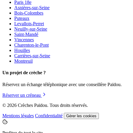
Paris 18e
Asnières-sur-Seine
Bois-Colombes
Puteaux
Levallois-Perret
Neuilly-sur-Seine
Saint-Mandé
Vincennes
Charenton-le-Pont
Houilles
Carrières-sur-Seine
Montreuil
Un projet de crèche ?
Réservez un échange téléphonique avec une conseillère Païdou.
Réserver un créneau
© 2026 Crèches Païdou. Tous droits réservés.
Mentions légales
Confidentialité
Gérer les cookies
Profitez de tout le site