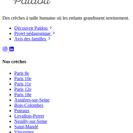
Des crèches à taille humaine où les enfants grandissent sereinement.
Découvrir Païdou
Projet pédagogique
Avis des familles
Nos crèches
Paris 8e
Paris 10e
Paris 11e
Paris 12e
Paris 18e
Asnières-sur-Seine
Bois-Colombes
Puteaux
Levallois-Perret
Neuilly-sur-Seine
Saint-Mandé
Vincennes