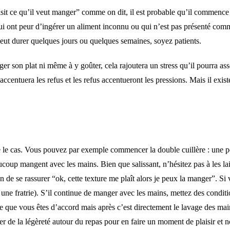
choisit ce qu’il veut manger” comme on dit, il est probable qu’il comme
ui ont peur d’ingérer un aliment inconnu ou qui n’est pas présenté com
peut durer quelques jours ou quelques semaines, soyez patients.
ger son plat ni même à y goûter, cela rajoutera un stress qu’il pourra ass
accentuera les refus et les refus accentueront les pressions. Mais il exis
 le cas. Vous pouvez par exemple commencer la double cuillère : une pour
oup mangent avec les mains. Bien que salissant, n’hésitez pas à les lai
de se rassurer “ok, cette texture me plaît alors je peux la manger”. Si 
 une fratrie). S’il continue de manger avec les mains, mettez des condit
re que vous êtes d’accord mais après c’est directement le lavage des main
ter de la légèreté autour du repas pour en faire un moment de plaisir 