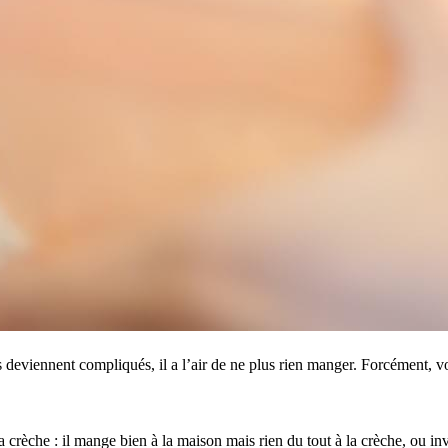
 deviennent compliqués, il a l’air de ne plus rien manger. Forcément, 
et la crèche : il mange bien à la maison mais rien du tout à la crèche, o