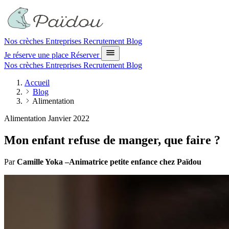
Nos crèches
Entreprises
Recrutement
Blog
Je réserve une place
Réserver
Nos crèches
Entreprises
Recrutement
Blog
Accueil
Blog
Alimentation
Alimentation
Janvier 2022
Mon enfant refuse de manger, que faire ?
Par
Camille Yoka –Animatrice petite enfance chez Païdou